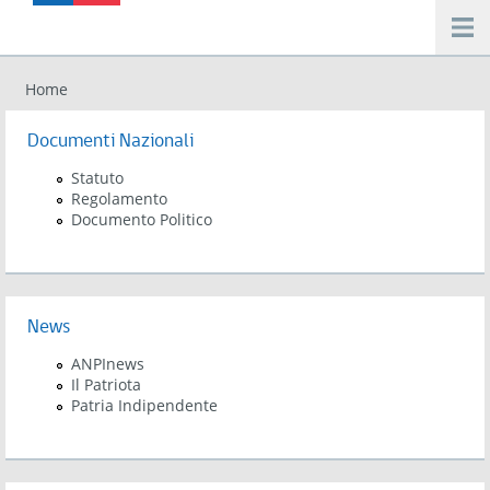
Salta al contenuto principale
Home
Tu sei qui
Documenti Nazionali
Statuto
Regolamento
Documento Politico
News
ANPInews
Il Patriota
Patria Indipendente