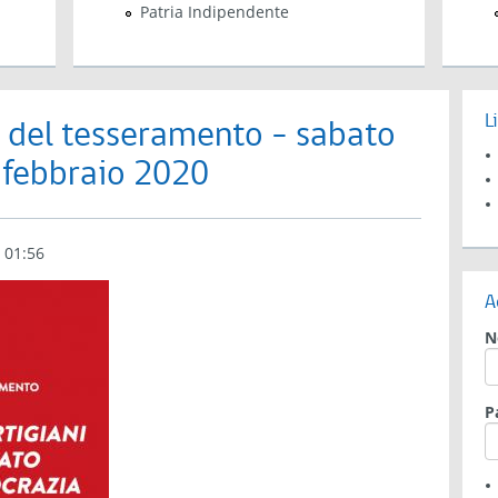
Patria Indipendente
L
i del tesseramento - sabato
 febbraio 2020
- 01:56
A
N
P