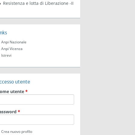
Resistenza e lotta di Liberazione -II
inks
Anpi Nazionale
Anpi Vicenza
Istrevi
ccesso utente
ome utente
*
assword
*
Crea nuovo profilo