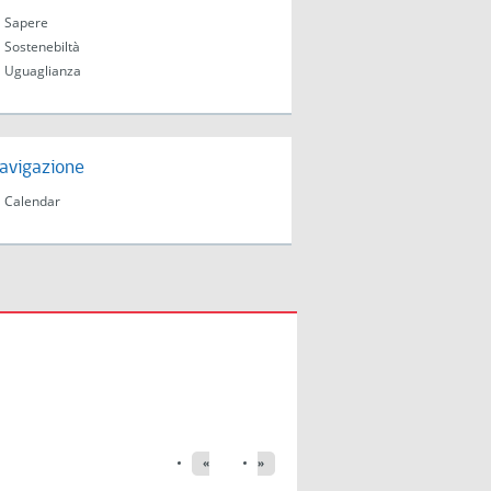
Sapere
Sostenebiltà
Uguaglianza
avigazione
Calendar
«
»