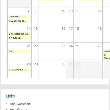
7
8
9
10
11
12
CHIAMPO -...
PEDERIVA di...
14
15
16
17
18
19
VALLORTIGARA...
BORGA di...
21
22
23
24
25
26
CA'...
MON
DI
MALO
28
29
30
1
2
3
VALDAGNO –...
Links
Anpi Nazionale
Anpi Vicenza