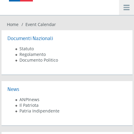
Salta al contenuto principale
Home
Event Calendar
Tu sei qui
Documenti Nazionali
Statuto
Regolamento
Documento Politico
News
ANPInews
Il Patriota
Patria Indipendente