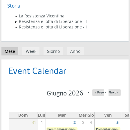
Storia
La Resistenza Vicentina
Resistenza e lotta di Liberazione - I
Resistenza e lotta di Liberazione -II
Schede primarie
Mese
(scheda attiva)
Week
Giorno
Anno
Event Calendar
Giugno 2026
« Prev
Next »
Dom
Lun
Mar
Mer
Gio
Ven
Sa
31
1
2
3
4
5
Commemorazione...
Presentazione...