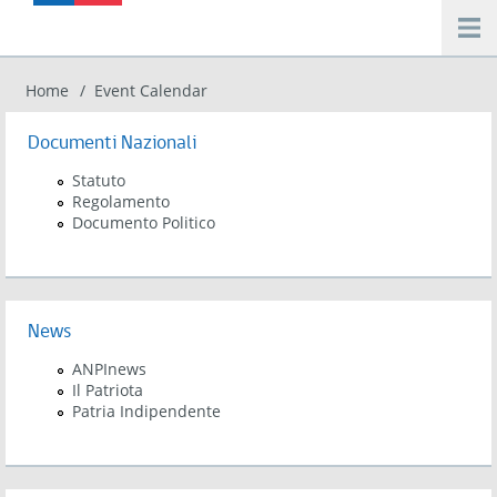
Salta al contenuto principale
Home
Event Calendar
Tu sei qui
Documenti Nazionali
Statuto
Regolamento
Documento Politico
News
ANPInews
Il Patriota
Patria Indipendente