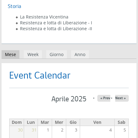
Storia
La Resistenza Vicentina
Resistenza e lotta di Liberazione - I
Resistenza e lotta di Liberazione -II
Schede primarie
Mese
(scheda attiva)
Week
Giorno
Anno
Event Calendar
Aprile 2025
« Prev
Next »
Dom
Lun
Mar
Mer
Gio
Ven
Sab
30
31
1
2
3
4
5