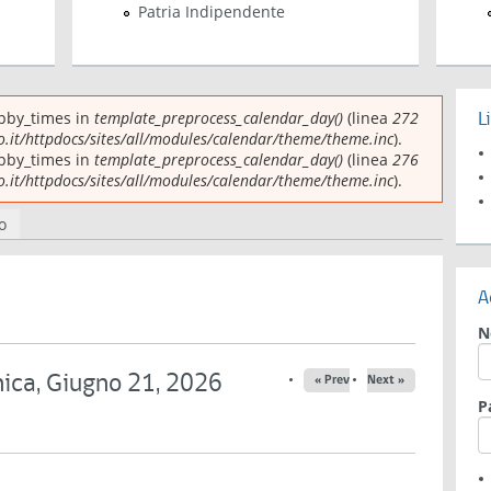
Patria Indipendente
upby_times in
template_preprocess_calendar_day()
(linea
272
i errore
L
.it/httpdocs/sites/all/modules/calendar/theme/theme.inc
).
upby_times in
template_preprocess_calendar_day()
(linea
276
.it/httpdocs/sites/all/modules/calendar/theme/theme.inc
).
ie
tiva)
o
A
N
ca, Giugno 21, 2026
« Prev
Next »
P