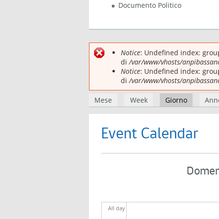
Documento Politico
Before
01
Notice
: Undefined index: gro
Messaggio d
01
di
/var/www/vhosts/anpibassano
Notice
: Undefined index: gro
02
di
/var/www/vhosts/anpibassano
Schede primar
Mese
Week
Giorno
(scheda at
Ann
03
04
Event Calendar
05
06
Domeni
07
All day
08