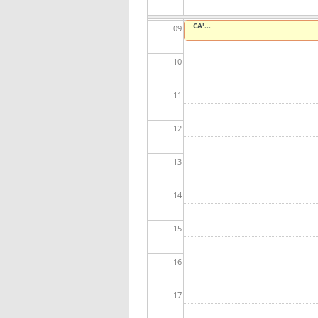
CA'...
09
10
11
12
13
14
15
16
17