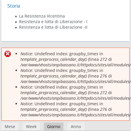
Storia
La Resistenza Vicentina
Resistenza e lotta di Liberazione - I
Resistenza e lotta di Liberazione -II
Notice
: Undefined index: groupby_times in
Messaggio di errore
template_preprocess_calendar_day()
(linea
272
di
/var/www/vhosts/anpibassano.it/httpdocs/sites/all/modules
Notice
: Undefined index: groupby_times in
template_preprocess_calendar_day()
(linea
276
di
/var/www/vhosts/anpibassano.it/httpdocs/sites/all/modules
Before
Notice
: Undefined index: groupby_times in
01
template_preprocess_calendar_day()
(linea
272
di
/var/www/vhosts/anpibassano.it/httpdocs/sites/all/modules
01
Notice
: Undefined index: groupby_times in
template_preprocess_calendar_day()
(linea
276
di
02
/var/www/vhosts/anpibassano.it/httpdocs/sites/all/modules
Schede primarie
Mese
Week
Giorno
(scheda attiva)
Anno
03