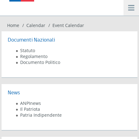
Salta al contenuto principale
Home
Calendar
Event Calendar
Tu sei qui
Documenti Nazionali
Statuto
Regolamento
Documento Politico
News
ANPInews
Il Patriota
Patria Indipendente