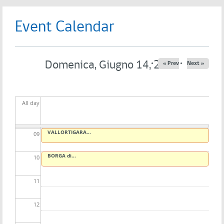
04
Event Calendar
05
06
Domenica, Giugno 14, 2026
« Prev
Next »
07
All day
08
VALLORTIGARA...
09
BORGA di...
10
11
12