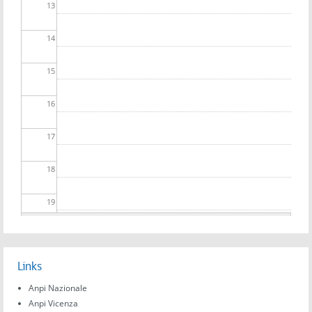
13
14
15
16
17
18
19
20
Links
21
Anpi Nazionale
22
Anpi Vicenza