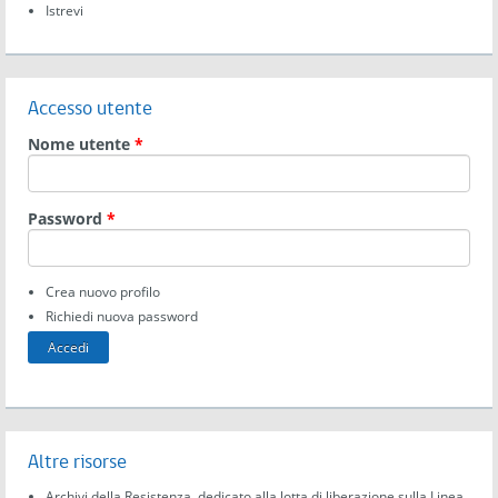
Istrevi
23
Accesso utente
Nome utente
*
Password
*
Crea nuovo profilo
Richiedi nuova password
Altre risorse
Archivi della Resistenza, dedicato alla lotta di liberazione sulla Linea