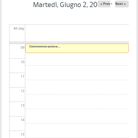
06
Martedì, Giugno 2, 2026
« Prev
Next »
07
All day
08
Commemorazione...
09
10
11
12
13
14
15