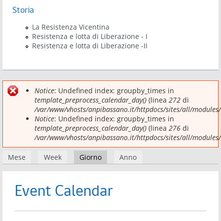
Storia
La Resistenza Vicentina
Resistenza e lotta di Liberazione - I
Resistenza e lotta di Liberazione -II
Before
Notice
: Undefined index: groupby_times in
Messaggio di errore
01
template_preprocess_calendar_day()
(linea
272
di
/var/www/vhosts/anpibassano.it/httpdocs/sites/all/modules
01
Notice
: Undefined index: groupby_times in
template_preprocess_calendar_day()
(linea
276
di
02
/var/www/vhosts/anpibassano.it/httpdocs/sites/all/modules
Schede primarie
Mese
Week
Giorno
(scheda attiva)
Anno
03
04
Event Calendar
05