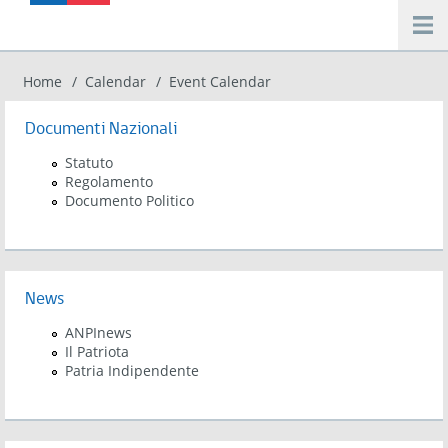
Salta al contenuto principale
Home
Calendar
Event Calendar
Tu sei qui
Documenti Nazionali
Statuto
Regolamento
Documento Politico
News
ANPInews
Il Patriota
Patria Indipendente