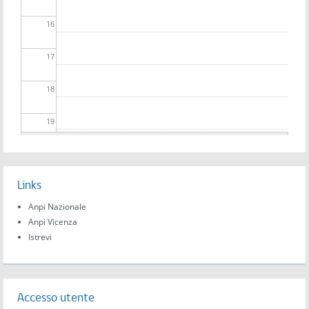
16
17
18
19
20
Links
21
Anpi Nazionale
22
Anpi Vicenza
Istrevi
23
Accesso utente