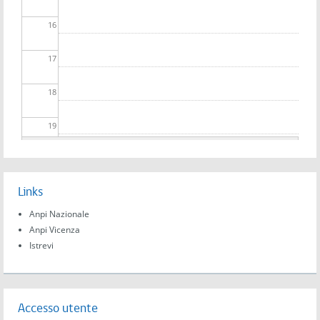
16
17
18
19
20
Links
21
Anpi Nazionale
22
Anpi Vicenza
Istrevi
23
Accesso utente