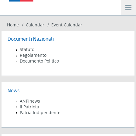
Salta al contenuto principale
Home
Calendar
Event Calendar
Tu sei qui
Documenti Nazionali
Statuto
Regolamento
Documento Politico
News
ANPInews
Il Patriota
Patria Indipendente