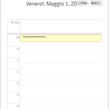
06
Venerdì, Maggio 1, 2026
« Prev
Next »
07
All day
08
Commemorazione...
09
10
11
12
13
14
15