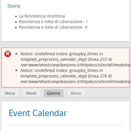
Storia
La Resistenza Vicentina
Resistenza e lotta di Liberazione - I
Resistenza e lotta di Liberazione -II
Before
Notice
: Undefined index: groupby_times in
Messaggio di errore
01
template_preprocess_calendar_day()
(linea
272
di
/var/www/vhosts/anpibassano.it/httpdocs/sites/all/modules
01
Notice
: Undefined index: groupby_times in
template_preprocess_calendar_day()
(linea
276
di
02
/var/www/vhosts/anpibassano.it/httpdocs/sites/all/modules
Schede primarie
Mese
Week
Giorno
(scheda attiva)
Anno
03
04
Event Calendar
05